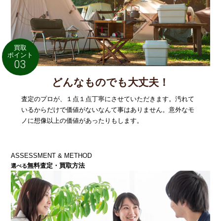
買取
ポイント
03
どんなものでも大丈夫！
査定のプロが、１点１点丁寧にさせていただきます。汚れて
いるからだけで価値がないなんて事はありません。意外なモ
ノに想像以上の価値があったりもします。
A
SSESSMENT &
M
ETHOD
無料査定・買取方法
選べる