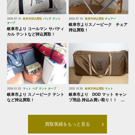
2026.07.16
岐阜市
持込買取
バッグ
テント
2026.07.10
岐阜市
持込買取
チェアー
タープ
岐阜市よりスノーピーク チェア
岐阜市より コールマン サバティ
持込買取！
カル テントなど持込買取！
2026.01.23
マット
ペグ
テント
タープ
2025.10.30
岐阜市
持込買取
マット
岐阜市より スノーピーク テント
岐阜市より DOD マット キャン
など持込買取！
プ用品 持込み買い取り！！
2025.10.30
買取実績をもっと見る