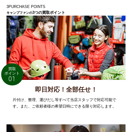
3
PURCHASE POINTS
3つの買取ポイント
キャンプファンの
買取
ポイント
01
即日対応！全部任せ！
片付け、整理、運びだし等すべて当店スタッフで対応可能で
す。また、ご依頼者様の希望日時にできる限り対応します。