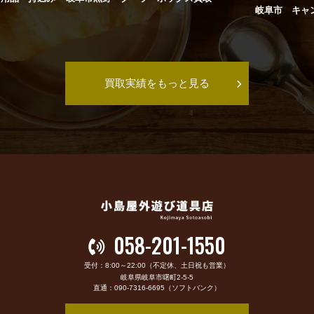
岐阜市 キャ
買取実績をもっと見る
058-201-1550
受付：8:00～22:00（不定休、土日祝も営業）
岐阜県岐阜市曙町2-5-5
直通：090-7316-6695（ソフトバンク）