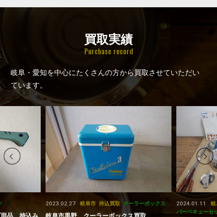
買取実績
Purchase record
岐阜・愛知を中心にたくさんの方から買取させていただい
ています。
2023.02.27
2024.01.11
ノ
岐阜市
持込買取
クーラーボックス
岐
バーベキューセ
プ用品 持込み
岐阜市黒野 クーラーボックス買取