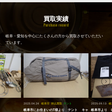
買取実績
Purchase record
岐阜・愛知を中心にたくさんの方から買取させていただい
ています。
2025.04.24
2025.09.13
岐阜市
持込買取
テント
岐
岐阜市にお住まいのT様より テント キャ
岐阜市より ロ