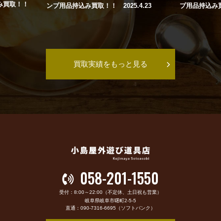
み買取！！
ンプ用品持込み買取！！ 2025.4.23
プ用品持込み買い
買取実績をもっと見る
058-201-1550
受付：8:00～22:00（不定休、土日祝も営業）
岐阜県岐阜市曙町2-5-5
直通：090-7316-6695（ソフトバンク）