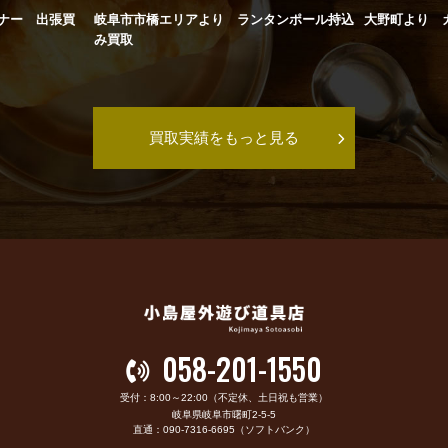
ナー 出張買
岐阜市市橋エリアより ランタンポール持込
大野町より 
み買取
買取実績をもっと見る
058-201-1550
受付：8:00～22:00（不定休、土日祝も営業）
岐阜県岐阜市曙町2-5-5
直通：090-7316-6695（ソフトバンク）