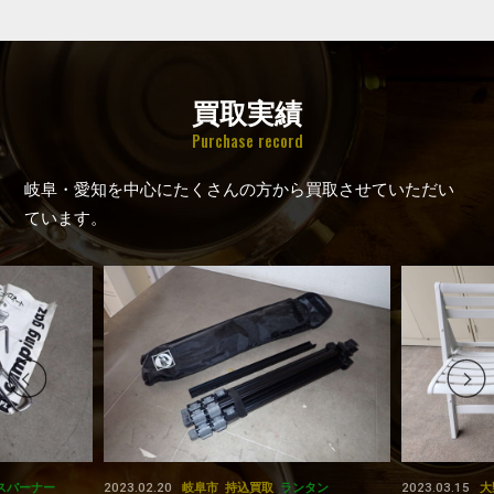
買取実績
Purchase record
岐阜・愛知を中心にたくさんの方から買取させていただい
ています。
2023.02.20
2023.03.15
スバーナー
岐阜市
持込買取
ランタン
大