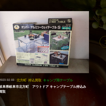
2023.02.03
2025.0
北方町
持込買取
キャンプ用テーブル
岐阜県岐阜市北方町 アウトドア キャンプテーブル持込み
大垣
買取
2025.