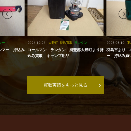
2024.10.24
2025.08.10
マー
大野町
持込買取
ランタン
羽
ンマー 持込み
コールマン ランタン 揖斐郡大野町より持
羽島市より 
込み買取 キャンプ用品
ー 持込み買い取
買取実績をもっと見る