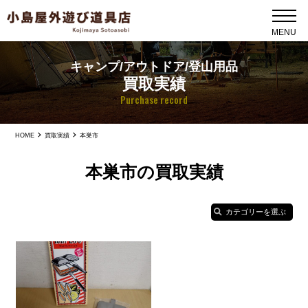
キャンプ/アウトドア/登山用品
買取実績
Purchase record
HOME
買取実績
本巣市
本巣市の買取実績
カテゴリーを選ぶ