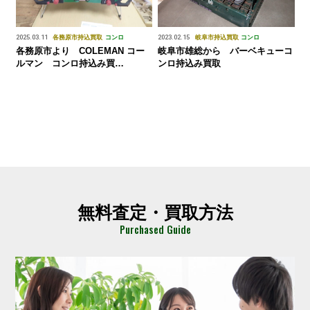
2025.03.11
各務原市
持込買取
コンロ
2023.02.15
岐阜市
持込買取
コンロ
各務原市より COLEMAN コー
岐阜市雄総から バーベキューコ
ルマン コンロ持込み買
ンロ持込み買取
取！！ 2025.3.11
無料査定・買取方法
Purchased Guide