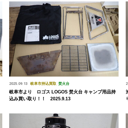
2025.09.13
岐阜市
持込買取
焚火台
2
岐阜市より ロゴス LOGOS 焚火台 キャンプ用品持
込み買い取り！！ 2025.9.13